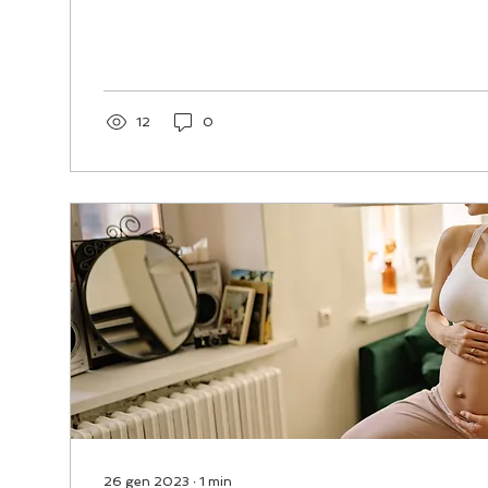
12
0
26 gen 2023
∙
1
min