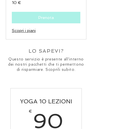
10
10 €
euro
Prenota
Scopri i piani
LO SAPEVI?
Questo servizio è presente all'interno
dei nostri pacchetti che ti permettono
di risparmiare. Scoprili subito.
YOGA 10 LEZIONI
90€
€
90