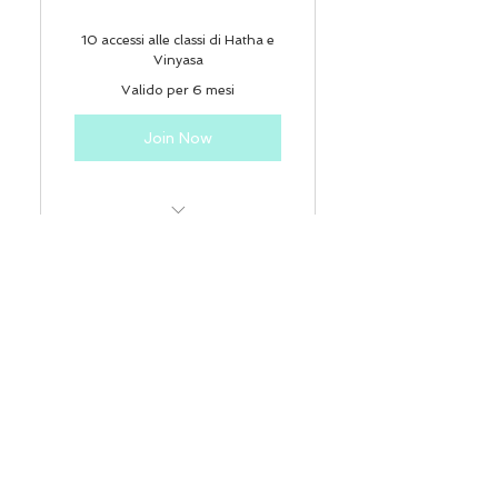
10 accessi alle classi di Hatha e
Vinyasa
Valido per 6 mesi
Join Now
Valido sia per Hatha che
Vinyasa
YOGA 4 LEZIONI
40€
€
40
4 accessi alle classi di Hatha e
Vinyasa